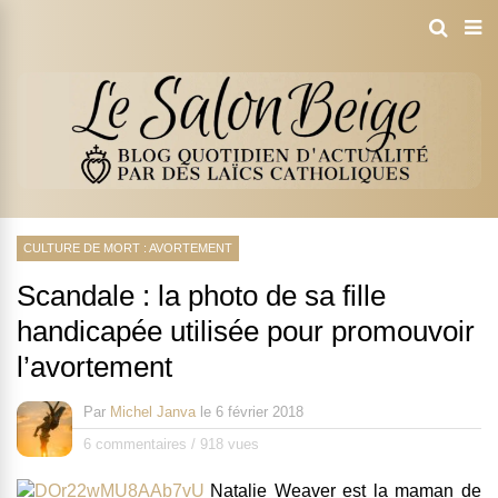
CULTURE DE MORT : AVORTEMENT
Scandale : la photo de sa fille
handicapée utilisée pour promouvoir
l’avortement
Par
Michel Janva
le
6 février 2018
6 commentaires
/
918 vues
Natalie Weaver est la maman de