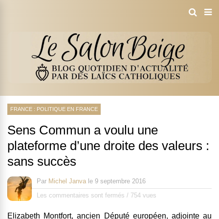
FRANCE : POLITIQUE EN FRANCE
Sens Commun a voulu une
plateforme d’une droite des valeurs :
sans succès
Par
Michel Janva
le
9 septembre 2016
Les commentaires sont fermés
/
754 vues
Elizabeth Montfort, ancien Député européen, adjointe au