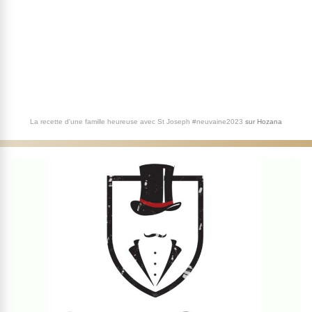
La recette d'une famille heureuse avec St Joseph #neuvaine2023
sur
Hozana