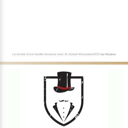
La recette d'une famille heureuse avec St Joseph #neuvaine2023
sur
Hozana