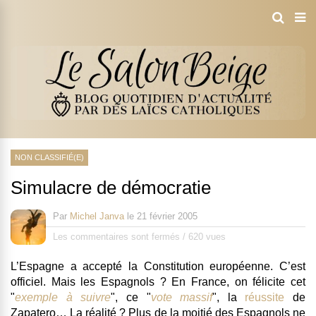
NON CLASSIFIÉ(E)
Simulacre de démocratie
Par
Michel Janva
le
21 février 2005
Les commentaires sont fermés
/
620 vues
L’Espagne a accepté la Constitution européenne. C’est
officiel. Mais les Espagnols ? En France, on félicite cet
"
exemple à suivre
", ce "
vote massif
", la
réussite
de
Zapatero… La réalité ? Plus de la moitié des Espagnols ne