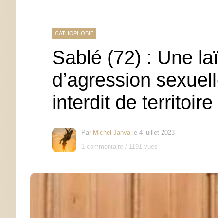
CATHOPHOBIE
Sablé (72) : Une l
d’agression sexuel
interdit de territoire
Par
Michel Janva
le
4 juillet 2023
1 commentaire
/
1191 vues