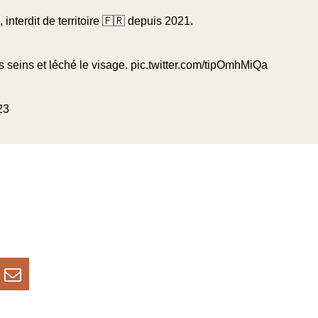
nterdit de territoire 🇫🇷 depuis 2021.
es seins et léché le visage.
pic.twitter.com/tipOmhMiQa
23