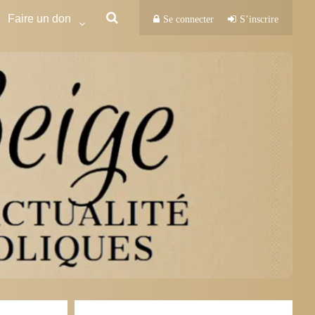
Faire un don
Se connecter
S’inscrire