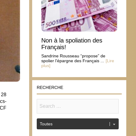
Non à la spoliation des
Français!
Sandrine Rousseau “propose” de
spolier l’épargne des Français ...
[Lire
plus]
RECHERCHE
 28
ucs-
RCF