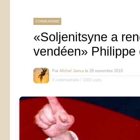
COMMUNISME
«Soljenitsyne a ren
vendéen» Philippe d
Par
Michel Janva
le
28 novembre 2018
0 commentaire
/
1000 vues