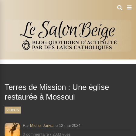
Terres de Mission : Une église
restaurée à Mossoul
VIDÉOS
Par
Michel Janva
le
12 mai 2024
0 commentaire
/
2033 vues