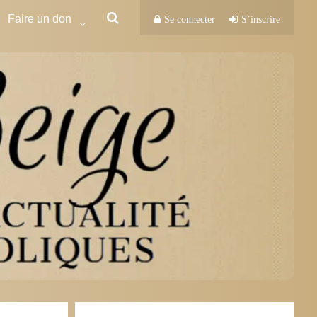
Faire un don
Se connecter
S’inscrire