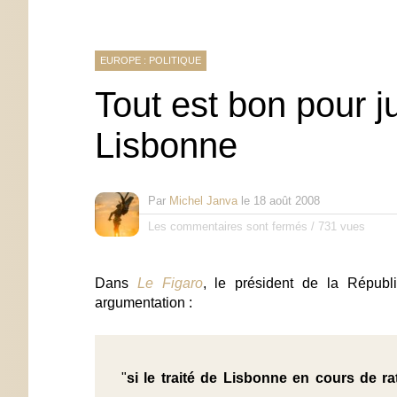
EUROPE : POLITIQUE
Tout est bon pour ju
Lisbonne
Par
Michel Janva
le
18 août 2008
Les commentaires sont fermés
/
731 vues
Dans
Le Figaro
, le président de la Républ
argumentation :
"
si le traité de Lisbonne en cours de rat