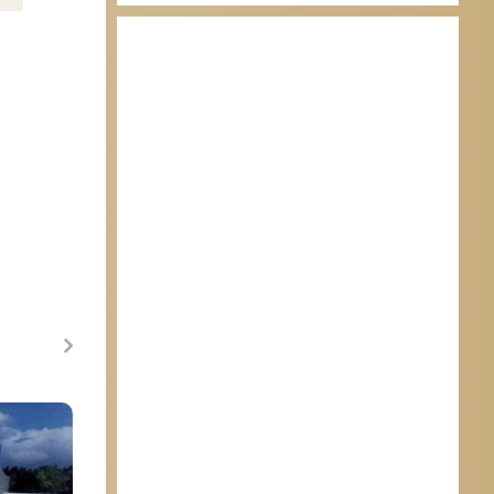
Marion Maréchal-Le Pen défend les
“prisonniers politiques” du régime
socialiste
18 avril 2013