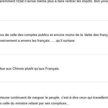
paremment l’Etat n’arrive même plus à faire rentrer les impôts. Bon yor
e’ ou de celle des comptes publics et encore moins de la ‘dette des franç
ouvernement a envers les français……qu’il surtaxe.
due aux Chinois plutôt qu’aux Français.
orteuse continuent de narguer le peuple, c’est-à-dire ceux qui travaille
, pas celle du ministre relaxé par ses complices…