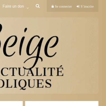
Faire un don
Se connecter
S’inscrire