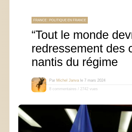
FRANCE : POLITIQUE EN FRANCE
“Tout le monde devr
redressement des c
nantis du régime
Par
Michel Janva
le
7 mars 2024
8 commentaires
/
2742 vues