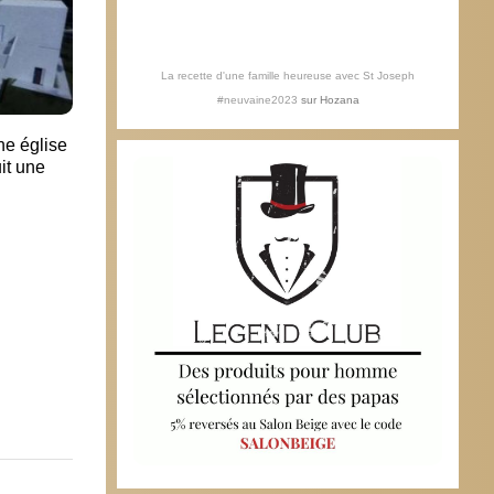
La recette d'une famille heureuse avec St Joseph
#neuvaine2023
sur
Hozana
ne église
Mauric
it une
conci
1 oc