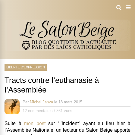
LIBERTÉ D'EXPRESSION
Tracts contre l’euthanasie à
l’Assemblée
Par
Michel Janva
le
18 mars 2015
12 commentaires
/
861 vues
Suite à
mon post
sur “l’incident” ayant eu lieu hier à
l’Assemblée Nationale, un lecteur du Salon Beige apporte