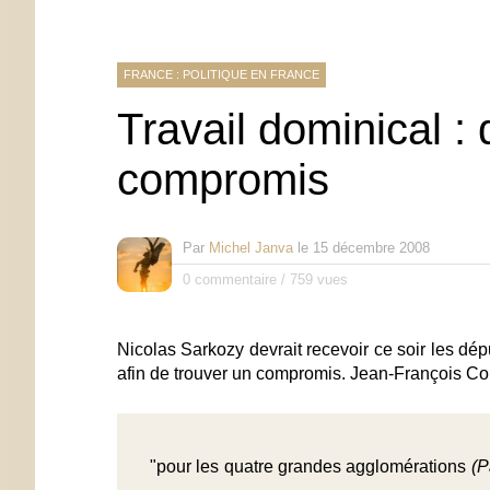
FRANCE : POLITIQUE EN FRANCE
Travail dominical :
compromis
Par
Michel Janva
le
15 décembre 2008
0 commentaire
/
759 vues
Nicolas Sarkozy devrait recevoir ce soir les dép
afin de trouver un compromis. Jean-François C
"pour les quatre grandes agglomérations
(P