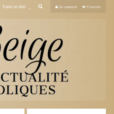
Faire un don
Se connecter
S’inscrire