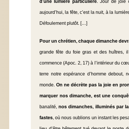
d’une lumière particulière
. Jour de joie 
aujourd’hui, la fête, c’est la nuit, à la lumièr
Défoulement plutôt. […]
Pour un chrétien, chaque dimanche devrai
grande fête du foie gras et des huîtres, il
commence (Apoc. 2, 17) à l’intérieur du cœur
terre notre espérance d’homme debout, no
monde.
On ne décrète pas la joie en prom
marquer nos dimanche, est une conquê
banalité,
nos dimanches, illuminés par la
fastes
, où nous oublions un instant les pes
lieu d’être bêtement tué devant le poste de 