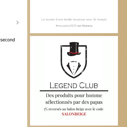
La recette d'une famille heureuse avec St Joseph
#neuvaine2023
sur
Hozana
, second
Pour croire encore à l’utilité du vote, il
Pause
faut présenter une certaine déficience
20 o
mentale
10 juillet 2018