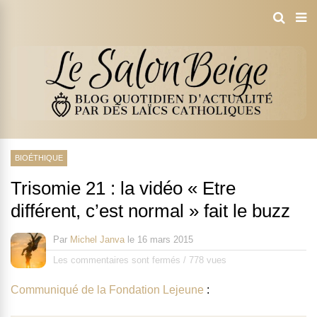
BIOÉTHIQUE
Trisomie 21 : la vidéo « Etre
différent, c’est normal » fait le buzz
Par
Michel Janva
le
16 mars 2015
Les commentaires sont fermés
/
778 vues
Communiqué de la Fondation Lejeune
: