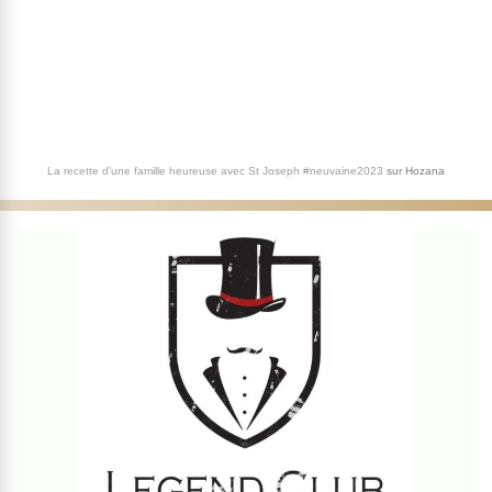
La recette d'une famille heureuse avec St Joseph #neuvaine2023
sur
Hozana