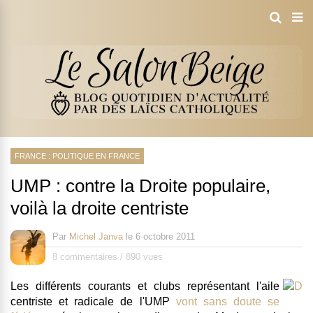
FRANCE : POLITIQUE EN FRANCE
UMP : contre la Droite populaire,
voilà la droite centriste
Par
Michel Janva
le
6 octobre 2011
8 commentaires
/
890 vues
Les différents courants et clubs représentant l'aile
centriste et radicale de l'UMP
vont sans doute se