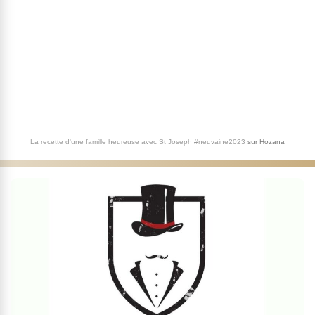
La recette d'une famille heureuse avec St Joseph #neuvaine2023
sur
Hozana