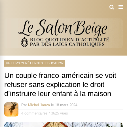
VALEURS CHRÉTIENNES : EDUCATION
Un couple franco-américain se voit
refuser sans explication le droit
d’instruire leur enfant à la maison
Par
Michel Janva
le
18 mars 2024
4 commentaires
/
3625 vues