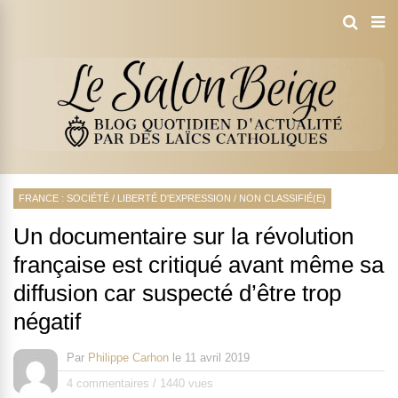
FRANCE : SOCIÉTÉ
/
LIBERTÉ D'EXPRESSION
/
NON CLASSIFIÉ(E)
Un documentaire sur la révolution
française est critiqué avant même sa
diffusion car suspecté d’être trop
négatif
Par
Philippe Carhon
le
11 avril 2019
4 commentaires
/
1440 vues