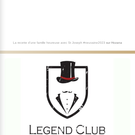
La recette d'une famille heureuse avec St Joseph #neuvaine2023
sur
Hozana