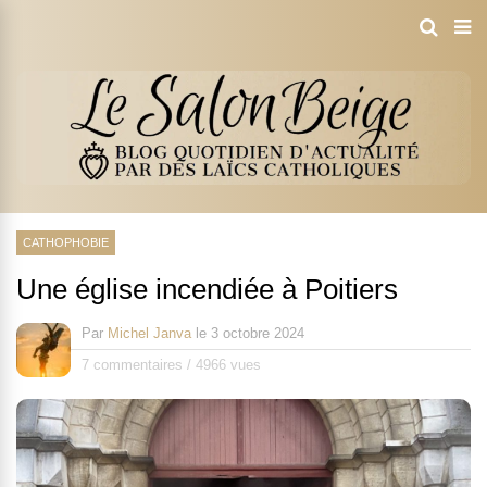
CATHOPHOBIE
Une église incendiée à Poitiers
Par
Michel Janva
le
3 octobre 2024
7 commentaires
/
4966 vues