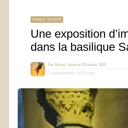
FRANCE : SOCIÉTÉ
Une exposition d’i
dans la basilique S
Par
Michel Janva
le
28 février 2025
7 commentaires
/
4021 vues