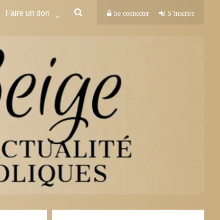
Faire un don
Se connecter
S’inscrire