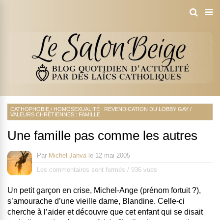
CATHOPHOBIE
/
HOMOSEXUALITÉ : REVENDICATION DU LOBBY GAY
/
VALEURS CHRÉTIENNES : FAMILLE
Une famille pas comme les autres
Par
Michel Janva
le
12 mai 2005
Les commentaires sont fermés
/
936 vues
Un petit garçon en crise, Michel-Ange (prénom fortuit ?),
s’amourache d’une vieille dame, Blandine. Celle-ci
cherche à l’aider et découvre que cet enfant qui se disait