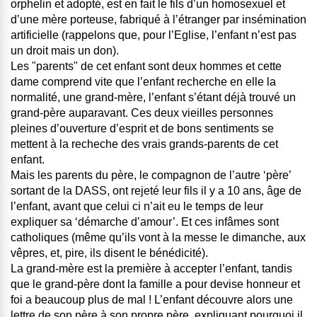
orphelin et adopté, est en fait le fils d’un homosexuel et
d’une mère porteuse, fabriqué à l’étranger par insémination
artificielle (rappelons que, pour l’Eglise, l’enfant n’est pas
un droit mais un don).
Les "parents" de cet enfant sont deux hommes et cette
dame comprend vite que l’enfant recherche en elle la
normalité, une grand-mère, l’enfant s’étant déjà trouvé un
grand-père auparavant. Ces deux vieilles personnes
pleines d’ouverture d’esprit et de bons sentiments se
mettent à la recheche des vrais grands-parents de cet
enfant.
Mais les parents du père, le compagnon de l’autre ‘père’
sortant de la DASS, ont rejeté leur fils il y a 10 ans, âge de
l’enfant, avant que celui ci n’ait eu le temps de leur
expliquer sa ‘démarche d’amour’. Et ces infâmes sont
catholiques (même qu’ils vont à la messe le dimanche, aux
vêpres, et, pire, ils disent le bénédicité).
La grand-mère est la première à accepter l’enfant, tandis
que le grand-père dont la famille a pour devise honneur et
foi a beaucoup plus de mal ! L’enfant découvre alors une
lettre de son père à son propre père, expliquant pourquoi il