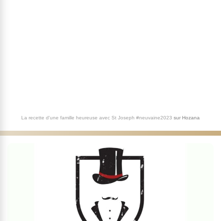
La recette d'une famille heureuse avec St Joseph #neuvaine2023
sur
Hozana