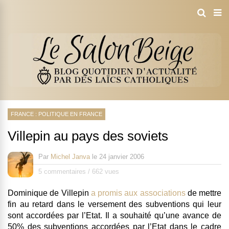
FRANCE : POLITIQUE EN FRANCE
Villepin au pays des soviets
Par
Michel Janva
le
24 janvier 2006
5 commentaires
/
662 vues
Dominique de Villepin
a promis aux associations
de mettre
fin au retard dans le
versement des subventions qui leur
sont accordées par l’Etat
. Il a souhaité qu’une
avance de
50% des subventions
accordées par l’Etat dans le cadre