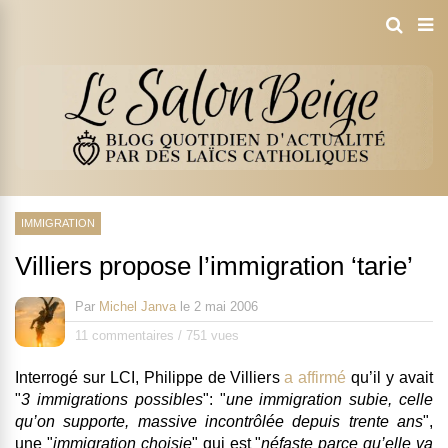
IMMIGRATION
Villiers propose l’immigration ‘tarie’
Par
Michel Janva
le
2 mai 2006
11 commentaires
/
751 vues
Interrogé sur LCI, Philippe de Villiers
a affirmé
qu’il y avait
"
3 immigrations possibles
": "
une
immigration subie
, celle
qu’on supporte, massive incontrôlée depuis trente ans
",
une "
immigration choisie
" qui est "
néfaste parce qu’elle va