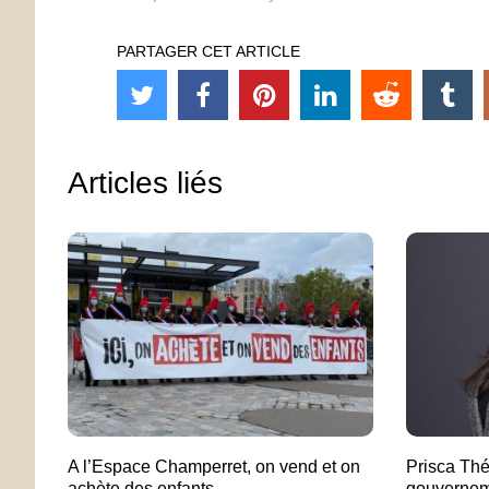
PARTAGER CET ARTICLE
Articles liés
A l’Espace Champerret, on vend et on
Prisca Thé
achète des enfants
gouvernem