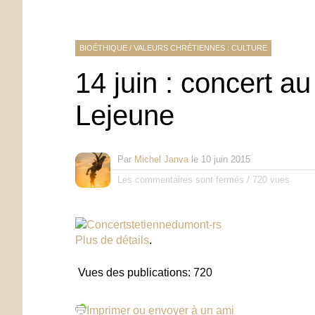
BIOÉTHIQUE
/
VALEURS CHRÉTIENNES : CULTURE
14 juin : concert au
Lejeune
Par
Michel Janva
le
10 juin 2015
Les commentaires sont fermés
/
720 vues
Plus de détails
.
Vues des publications:
720
Imprimer ou envoyer à un ami