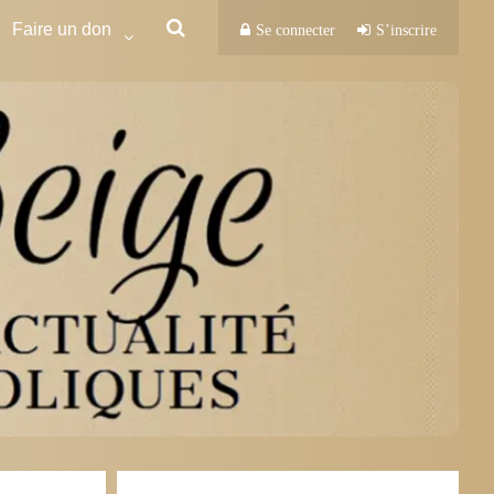
Faire un don
Se connecter
S’inscrire