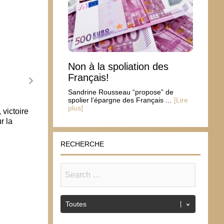
Non à la spoliation des
Français!
Sandrine Rousseau “propose” de
spolier l’épargne des Français ...
[Lire
plus]
 victoire
Cellules souches : une nouvelle
r la
technique sans avoir à sacrifier
d’embryons
30 janvier 2014
RECHERCHE
Allia
la vie