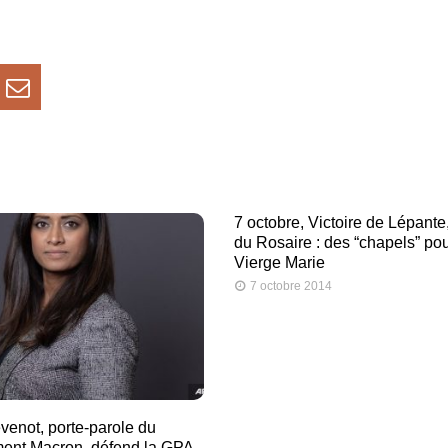
7 octobre, Victoire de Lépante,
du Rosaire : des “chapels” pou
Vierge Marie
7 octobre 2014
venot, porte-parole du
ent Macron, défend la GPA