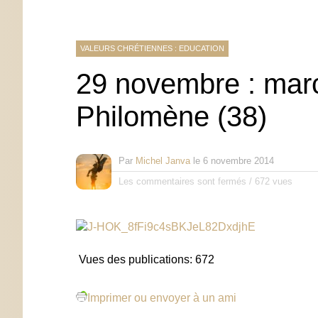
VALEURS CHRÉTIENNES : EDUCATION
29 novembre : marc
Philomène (38)
Par
Michel Janva
le
6 novembre 2014
Les commentaires sont fermés
/
672 vues
Vues des publications:
672
Imprimer ou envoyer à un ami