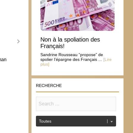
Non à la spoliation des
Français!
Sandrine Rousseau “propose” de
man
Hypersexualisation et éducation :
7 déc
spolier l’épargne des Français ...
[Lire
plus]
conférence le 30 septembre à St Maur
st Je
28 septembre 2014
30 n
RECHERCHE