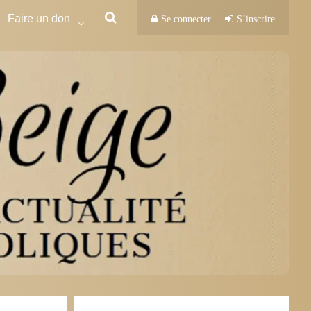
Faire un don
Se connecter
S’inscrire