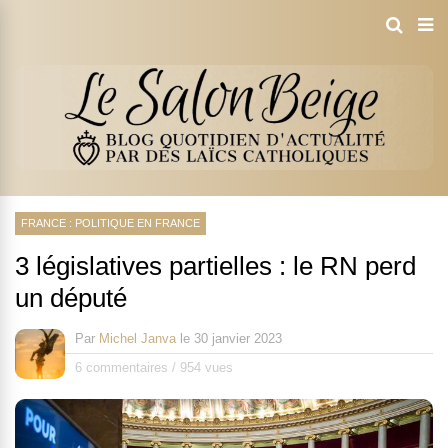
FRANCE : POLITIQUE EN FRANCE
3 législatives partielles : le RN perd
un député
Par
Michel Janva
le
30 janvier 2023
6 commentaires
/
954 vues