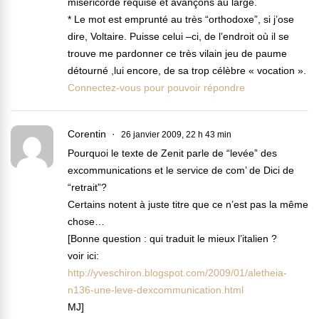
miséricorde requise et avançons au large.
* Le mot est emprunté au très “orthodoxe”, si j’ose
dire, Voltaire. Puisse celui –ci, de l’endroit où il se
trouve me pardonner ce très vilain jeu de paume
détourné ,lui encore, de sa trop célèbre « vocation ».
Connectez-vous pour pouvoir répondre
Corentin
26 janvier 2009, 22 h 43 min
Pourquoi le texte de Zenit parle de “levée” des
excommunications et le service de com’ de Dici de
“retrait”?
Certains notent à juste titre que ce n’est pas la même
chose…
[Bonne question : qui traduit le mieux l’italien ?
voir ici:
http://yveschiron.blogspot.com/2009/01/aletheia-
n136-une-leve-dexcommunication.html
MJ]