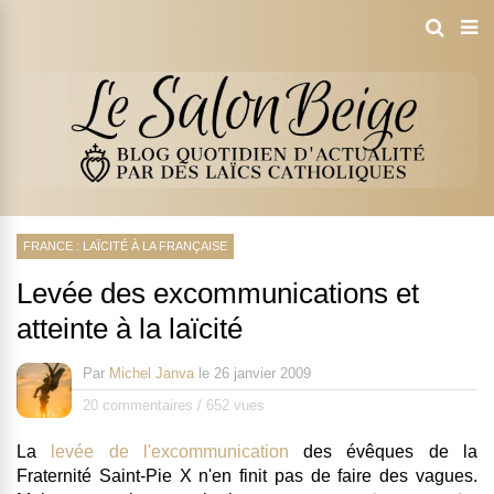
FRANCE : LAÏCITÉ À LA FRANÇAISE
Levée des excommunications et
atteinte à la laïcité
Par
Michel Janva
le
26 janvier 2009
20 commentaires
/
652 vues
La
levée de l'excommunication
des évêques de la
Fraternité Saint-Pie X n'en finit pas de faire des vagues.