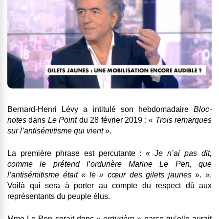
Bernard-Henri Lévy a intitulé son hebdomadaire
Bloc-
notes
dans
Le Point
du 28 février 2019 : «
Trois remarques
sur l’antisémitisme qui vient
».
La première phrase est percutante : «
Je n’ai pas dit,
comme le prétend l’ordurière Marine Le Pen, que
l’antisémitisme était « le » cœur des gilets jaunes
». ».
Voilà qui sera à porter au compte du respect dû aux
représentants du peuple élus.
Mme Le Pen serait donc «
ordurière
» parce qu’elle aurait