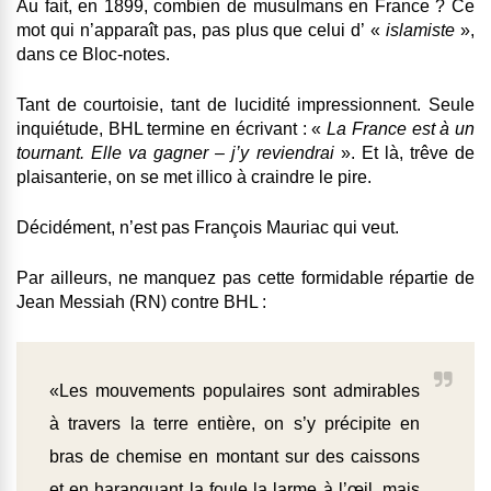
Au fait, en 1899, combien de musulmans en France ? Ce
mot qui n’apparaît pas, pas plus que celui d’ «
islamiste
»,
dans ce Bloc-notes.
Tant de courtoisie, tant de lucidité impressionnent. Seule
inquiétude, BHL termine en écrivant : «
La France est à un
tournant. Elle va gagner – j’y reviendrai
». Et là, trêve de
plaisanterie, on se met illico à craindre le pire.
Décidément, n’est pas François Mauriac qui veut.
Par ailleurs, ne manquez pas cette formidable répartie de
Jean Messiah (RN) contre BHL :
«Les mouvements populaires sont admirables
à travers la terre entière, on s’y précipite en
bras de chemise en montant sur des caissons
et en haranguant la foule la larme à l’œil, mais