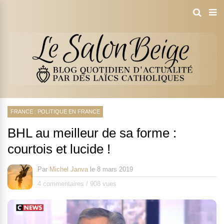
FRANCE : POLITIQUE EN FRANCE
BHL au meilleur de sa forme :
courtois et lucide !
Par
Michel Janva
le
8 mars 2019
4 commentaires
/
908 vues