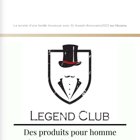
La recette d'une famille heureuse avec St Joseph #neuvaine2023
sur
Hozana