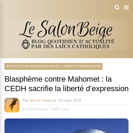
INSTITUTIONS INTERNATIONALES
/
LIBERTÉ D'EXPRESSION
Blasphème contre Mahomet : la
CEDH sacrifie la liberté d’expression
Par
Michel Janva
le
19 mars 2019
0 commentaire
/
1456 vues