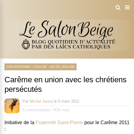
CATHOPHOBIE
/
L'EGLISE : VIE DE L'EGLISE
Carême en union avec les chrétiens
persécutés
Par
Michel Janva
le
6 mars 2011
5 commentaires
/
828 vues
Initiative de la
Fraternité Saint-Pierre
pour le Carême 2011
: