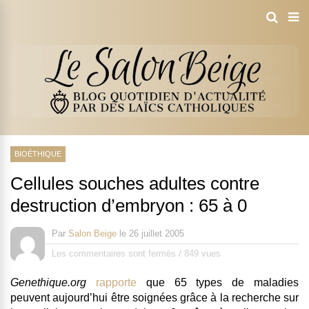
BIOÉTHIQUE
Cellules souches adultes contre
destruction d’embryon : 65 à 0
Par
Salon Beige
le
26 juillet 2005
Les commentaires sont fermés
/
849 vues
Genethique.org
rapporte
que 65 types de maladies
peuvent aujourd’hui être soignées grâce à la recherche sur