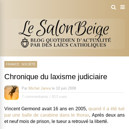
FRANCE : SOCIÉTÉ
Chronique du laxisme judiciaire
Par
Michel Janva
le
10 juin 2008
7 commentaires
/
913 vues
Vincent Germond avait 16 ans en 2005,
quand il a été tué
par une balle de carabine dans le thorax
.
Après deux ans
et neuf mois de prison, le tueur a retrouvé la liberté
.