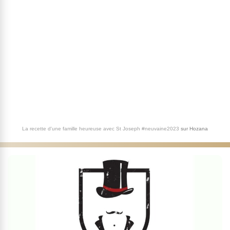
La recette d'une famille heureuse avec St Joseph #neuvaine2023
sur
Hozana