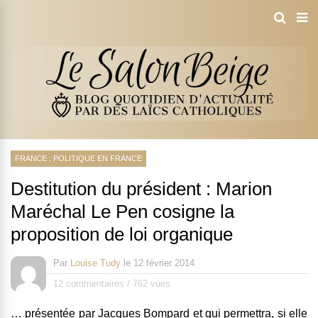
FRANCE : POLITIQUE EN FRANCE
Destitution du président : Marion
Maréchal Le Pen cosigne la
proposition de loi organique
Par
Louise Tudy
le
12 février 2014
12 commentaires
/
762 vues
… présentée par Jacques Bompard et qui permettra, si elle