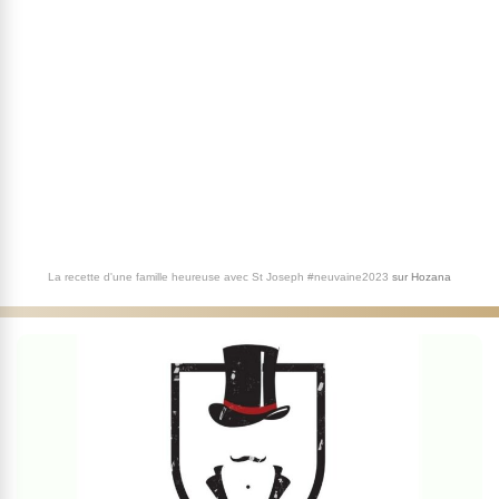
La recette d'une famille heureuse avec St Joseph #neuvaine2023
sur
Hozana