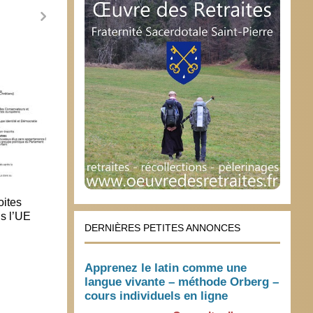
La tour de Babel
9 juin 2008
oites
la Fra
s l’UE
30 j
DERNIÈRES PETITES ANNONCES
Apprenez le latin comme une
langue vivante – méthode Orberg –
cours individuels en ligne