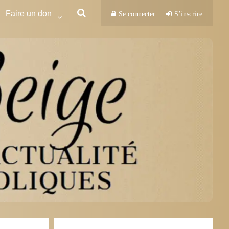
Faire un don
Se connecter
S’inscrire