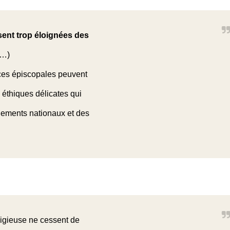
sent trop éloignées des
…)
nces épiscopales peuvent
s éthiques délicates qui
ements nationaux et des
eligieuse ne cessent de