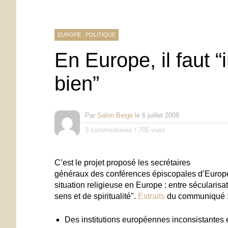
EUROPE : POLITIQUE
En Europe, il faut “
bien”
Par
Salon Beige
le
6 juillet 2008
3 commentaires
/
705 vues
C’est le projet proposé les secrétaires
généraux des conférences épiscopales d’Europe 
situation religieuse en Europe : entre sécularis
sens et de spiritualité".
Extraits
du communiqué 
Des institutions européennes inconsistantes et