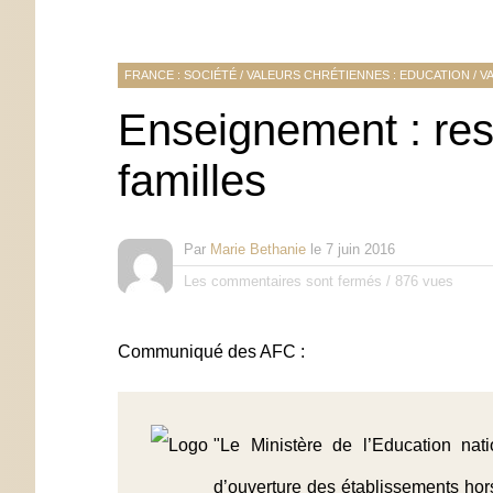
FRANCE : SOCIÉTÉ
/
VALEURS CHRÉTIENNES : EDUCATION
/
V
Enseignement : resp
familles
Par
Marie Bethanie
le
7 juin 2016
Les commentaires sont fermés
/
876 vues
Communiqué des AFC :
"Le Ministère de l’Education nat
d’ouverture des établissements hors