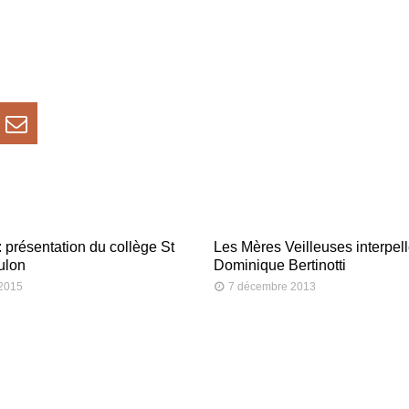
: présentation du collège St
Les Mères Veilleuses interpell
ulon
Dominique Bertinotti
 2015
7 décembre 2013