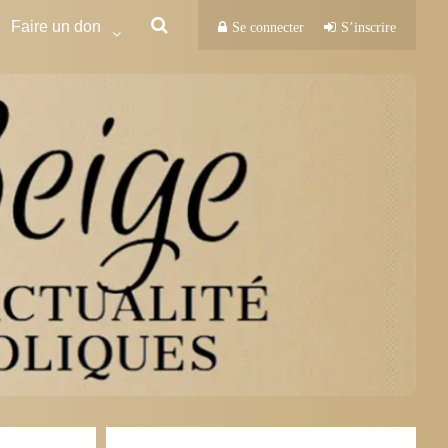
Faire un don
Se connecter
S’inscrire