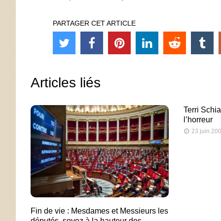
PARTAGER CET ARTICLE
Articles liés
Terri Schi
l’horreur
23 juin 20
Fin de vie : Mesdames et Messieurs les
députés, soyez à la hauteur des