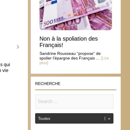
Non à la spoliation des
Français!
Sandrine Rousseau “propose” de
spolier l’épargne des Français ...
[Lire
plus]
ns qui
La val
 vie
utilit
11 j
RECHERCHE
Fin de vie : s’atteler aux vraies priorités