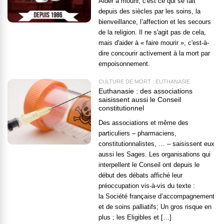
Aider à mourir, c'est ce qui se fait
depuis des siècles par les soins, la
bienveillance, l’affection et les secours
de la religion. Il ne s'agit pas de cela,
mais d'aider à « faire mourir », c'est-à-
dire concourir activement à la mort par
empoisonnement.
CULTURE DE MORT : EUTHANASIE
Euthanasie : des associations
saisissent aussi le Conseil
constitutionnel
Des associations et même des
particuliers – pharmaciens,
constitutionnalistes, … – saisissent eux
aussi les Sages. Les organisations qui
interpellent le Conseil ont depuis le
début des débats affiché leur
préoccupation vis-à-vis du texte :
la Société française d’accompagnement
et de soins palliatifs; Un gros risque en
plus ; les Eligibles et […]