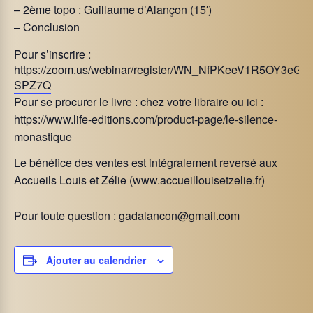
– 2ème topo : Guillaume d’Alançon (15′)
– Conclusion
Pour s’inscrire :
https://zoom.us/webinar/register/WN_NfPKeeV1R5OY3eG5-
SPZ7Q
Pour se procurer le livre : chez votre libraire ou ici :
https://www.life-editions.com/product-page/le-silence-
monastique
Le bénéfice des ventes est intégralement reversé aux
Accueils Louis et Zélie (www.accueillouisetzelie.fr)
Pour toute question :
gadalancon@gmail.com
Ajouter au calendrier