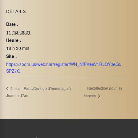
DÉTAILS
Date :
11 mai 2021
Heure :
18 h 30 min
Site :
https://zoom.us/webinar/register/WN_NfPKeeV1R5OY3eG5-
SPZ7Q
Récollection pour les
9 mai – Paris/Cortège d’hommage à
Jeanne d’Arc
fiancés