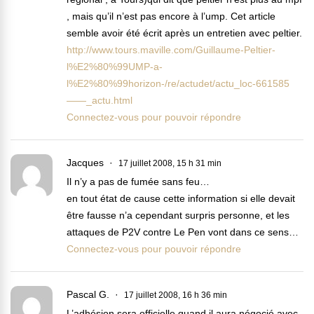
, mais qu’il n’est pas encore à l’ump. Cet article
semble avoir été écrit après un entretien avec peltier.
http://www.tours.maville.com/Guillaume-Peltier-
l%E2%80%99UMP-a-
l%E2%80%99horizon-/re/actudet/actu_loc-661585
——_actu.html
Connectez-vous pour pouvoir répondre
Jacques
17 juillet 2008, 15 h 31 min
Il n’y a pas de fumée sans feu…
en tout état de cause cette information si elle devait
être fausse n’a cependant surpris personne, et les
attaques de P2V contre Le Pen vont dans ce sens…
Connectez-vous pour pouvoir répondre
Pascal G.
17 juillet 2008, 16 h 36 min
L’adhésion sera officielle quand il aura négocié avec