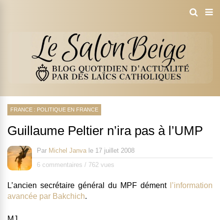
FRANCE : POLITIQUE EN FRANCE
Guillaume Peltier n’ira pas à l’UMP
Par
Michel Janva
le
17 juillet 2008
6 commentaires
/
762 vues
L’ancien secrétaire général du MPF dément
l’information
avancée par Bakchich
.
MJ