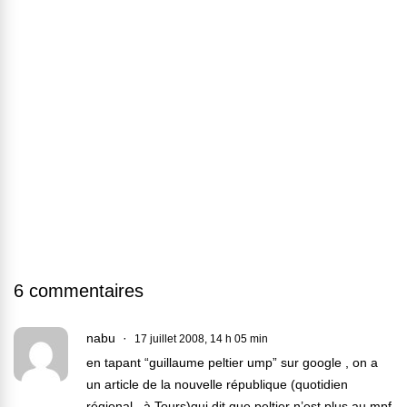
6 commentaires
nabu
17 juillet 2008, 14 h 05 min
en tapant “guillaume peltier ump” sur google , on a
un article de la nouvelle république (quotidien
régional , à Tours)qui dit que peltier n’est plus au mpf