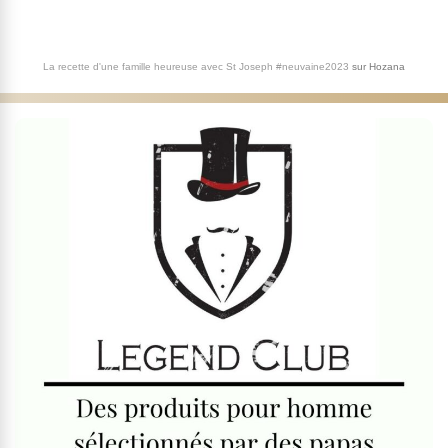
La recette d'une famille heureuse avec St Joseph #neuvaine2023
sur
Hozana