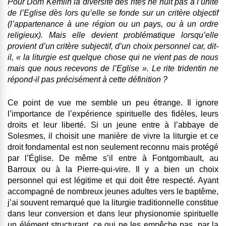
Pour Dom Kemlin la diversité des rites ne nuit pas à l’unité
de l’Eglise dès lors qu’elle se fonde sur un critère objectif
(
l’appartenance à une région ou un pays, ou à un ordre
religieux)
. Mais elle devient problématique lorsqu’elle
provient d’un critère subjectif, d’un choix personnel car, dit-
il, « la liturgie est quelque chose qui ne vient pas de nous
mais que nous recevons de l’Eglise ». Le rite tridentin ne
répond-il pas précisément à cette définition ?
Ce point de vue me semble un peu étrange. Il ignore
l’importance de l’expérience spirituelle des fidèles, leurs
droits et leur liberté. Si un jeune entre à l’abbaye de
Solesmes, il choisit une manière de vivre la liturgie et ce
droit fondamental est non seulement reconnu mais protégé
par l’Église. De même s’il entre à Fontgombault, au
Barroux ou à la Pierre-qui-vire. Il y a bien un choix
personnel qui est légitime et qui doit être respecté. Ayant
accompagné de nombreux jeunes adultes vers le baptême,
j’ai souvent remarqué que la liturgie traditionnelle constitue
dans leur conversion et dans leur physionomie spirituelle
un élément structurant, ce qui ne les empêche pas, par la