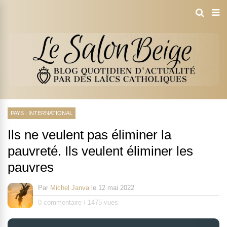
PAYS : INTERNATIONAL
Ils ne veulent pas éliminer la
pauvreté. Ils veulent éliminer les
pauvres
Par
Michel Janva
le
12 mai 2022
0 commentaire
/
1475 vues