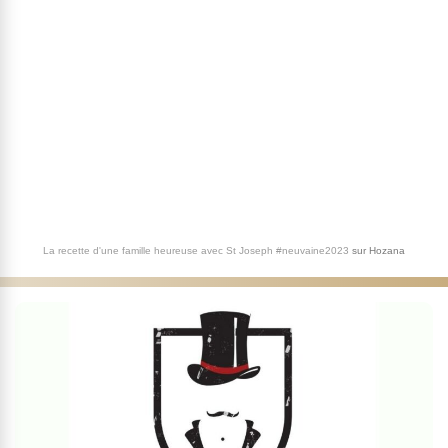
La recette d'une famille heureuse avec St Joseph #neuvaine2023
sur
Hozana