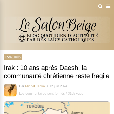
PAYS : IRAK
Irak : 10 ans après Daesh, la
communauté chrétienne reste fragile
Par
Michel Janva
le
12 juin 2024
Les commentaires sont fermés
/
3165 vues