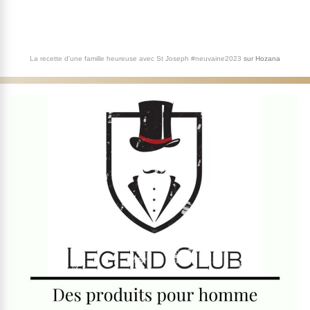
La recette d'une famille heureuse avec St Joseph #neuvaine2023
sur
Hozana