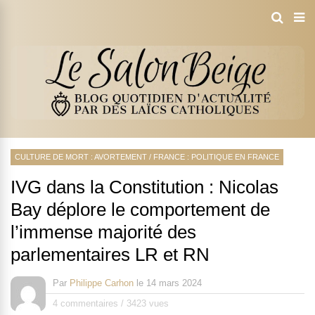
CULTURE DE MORT : AVORTEMENT
/
FRANCE : POLITIQUE EN FRANCE
IVG dans la Constitution : Nicolas
Bay déplore le comportement de
l’immense majorité des
parlementaires LR et RN
Par
Philippe Carhon
le
14 mars 2024
4 commentaires
/
3423 vues