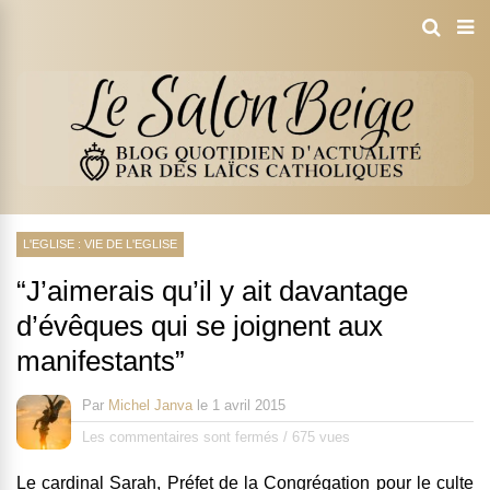
L'EGLISE : VIE DE L'EGLISE
“J’aimerais qu’il y ait davantage
d’évêques qui se joignent aux
manifestants”
Par
Michel Janva
le
1 avril 2015
Les commentaires sont fermés
/
675 vues
Le cardinal Sarah, Préfet de la Congrégation pour le culte