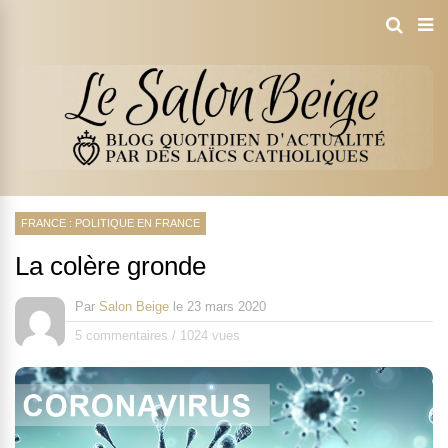
FRANCE : POLITIQUE EN FRANCE
La colère gronde
Par
Salon Beige
le
23 mars 2020
5 commentaires
/
1024 vues