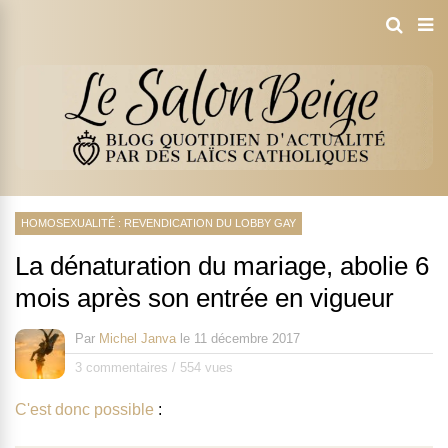
HOMOSEXUALITÉ : REVENDICATION DU LOBBY GAY
La dénaturation du mariage, abolie 6
mois après son entrée en vigueur
Par
Michel Janva
le
11 décembre 2017
3 commentaires
/
554 vues
C'est donc possible
: