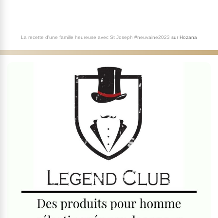
La recette d'une famille heureuse avec St Joseph #neuvaine2023
sur
Hozana