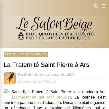
L'EGLISE : L'EGLISE EN FRANCE
La Fraternité Saint Pierre à Ars
Par
Michel Janva
le
14 septembre 2009
2 commentaires
/
736 vues
Samedi, la Fraternité Saint-Pierre s'est rendue à Ars
accompagnée par Mgr Brouwet
. La journée s'est
terminée par une nuit d'adoration. Dimanche était organisé
un pèlerinage d'une quinzaine de kilomètres, qui a