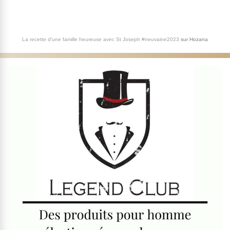
La recette d'une famille heureuse avec St Joseph #neuvaine2023
sur
Hozana