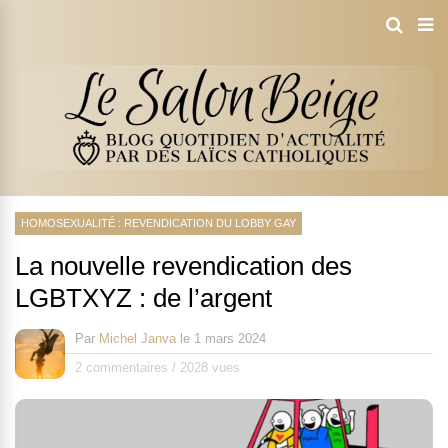
HOMOSEXUALITÉ : REVENDICATION DU LOBBY GAY
La nouvelle revendication des
LGBTXYZ : de l’argent
Par
Michel Janva
le
1 mars 2024
2 commentaires
/
2028 vues