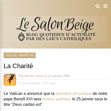
L'EGLISE : BENOÎT XVI
La Charité
Par
Michel Janva
le
12 janvier 2006
0 commentaire
/
767 vues
Le Vatican a annoncé que la
première encyclique
de notre
pape Benoît XVI sera
rendue publique
le 25 janvier sous le
titre "
Deus caritas est
".