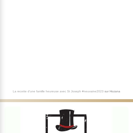
La recette d'une famille heureuse avec St Joseph #neuvaine2023
sur
Hozana