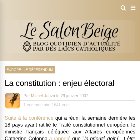
EUROPE : LE RÉFÉRENDUM
La constitution : enjeu électoral
Par
Michel Janva
le
29 janvier 2007
1 commentaire
/
641 vues
Suite à la conférence
qui a réuni la semaine dernière les
18 pays ayant ratifié le Traité constitutionnel européen, le
ministre français déléguée aux Affaires européennes
Catherine Colonna
a rappelé
que "
la priorité doit (…) être