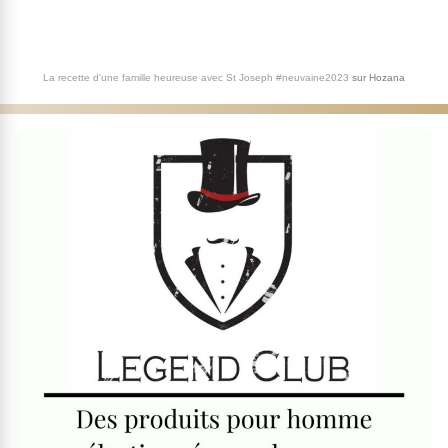
La recette d'une famille heureuse avec St Joseph #neuvaine2023
sur
Hozana