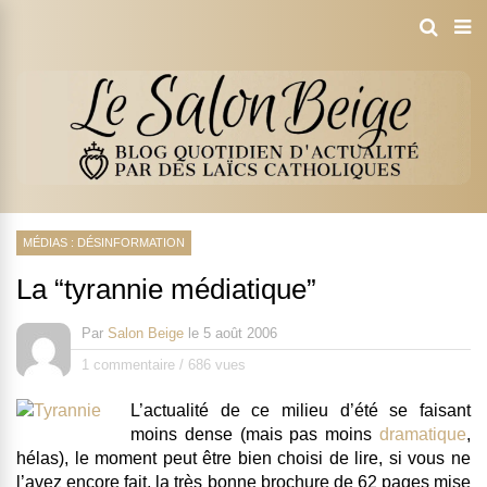
MÉDIAS : DÉSINFORMATION
La “tyrannie médiatique”
Par
Salon Beige
le
5 août 2006
1 commentaire
/
686 vues
L’actualité de ce milieu d’été se faisant
moins dense (mais pas moins
dramatique
,
hélas), le moment peut être bien choisi de lire, si vous ne
l’avez encore fait, la très bonne
brochure de 62 pages mise