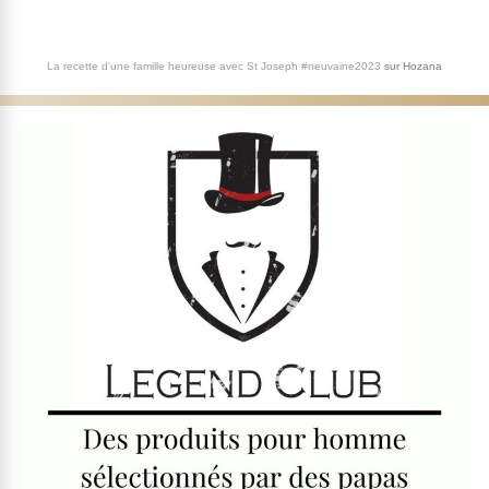
La recette d'une famille heureuse avec St Joseph #neuvaine2023
sur
Hozana