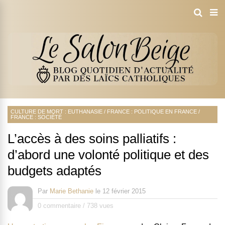
CULTURE DE MORT : EUTHANASIE
/
FRANCE : POLITIQUE EN FRANCE
/
FRANCE : SOCIÉTÉ
L’accès à des soins palliatifs :
d’abord une volonté politique et des
budgets adaptés
Par
Marie Bethanie
le
12 février 2015
0 commentaire
/
738 vues