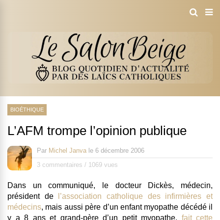
BIOÉTHIQUE
L’AFM trompe l’opinion publique
Par
Michel Janva
le
6 décembre 2006
3 commentaires
/
1069 vues
Dans un communiqué, le docteur Dickès, médecin,
président de
l’association catholique des infirmières et
médecins
, mais aussi père d’un enfant myopathe décédé il
y a 8 ans et grand-père d’un petit myopathe,
fait cette